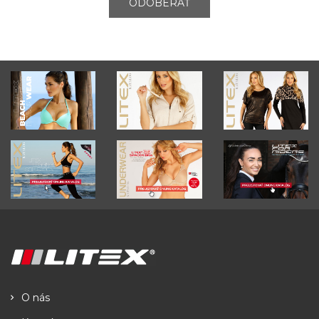
ODOBERAŤ
O nás