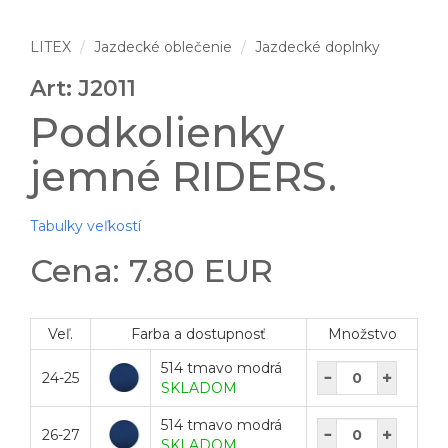
LITEX
Jazdecké oblečenie
Jazdecké doplnky
Art: J2011
Podkolienky
jemné RIDERS.
Tabulky veľkostí
Cena: 7.80 EUR
Veľ.
Farba a dostupnosť
Množstvo
514 tmavo modrá
24-25
SKLADOM
514 tmavo modrá
26-27
SKLADOM