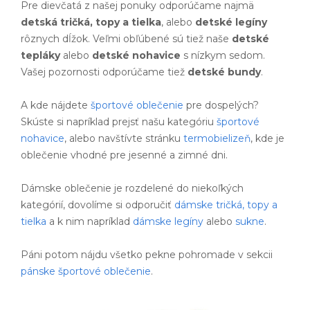
Pre dievčatá z našej ponuky odporúčame najmä
detská tričká, topy a tielka
, alebo
detské legíny
rôznych dĺžok. Veľmi obľúbené sú tiež naše
detské
tepláky
alebo
detské nohavice
s nízkym sedom.
Vašej pozornosti odporúčame tiež
detské bundy
.
A kde nájdete
športové oblečenie
pre dospelých?
Skúste si napríklad prejsť našu kategóriu
športové
nohavice
, alebo navštívte stránku
termobielizeň
, kde je
oblečenie vhodné pre jesenné a zimné dni.
Dámske oblečenie je rozdelené do niekoľkých
kategórií, dovolíme si odporučiť
dámske tričká, topy a
tielka
a k nim napríklad
dámske legíny
alebo
sukne
.
Páni potom nájdu všetko pekne pohromade v sekcii
pánske športové oblečenie
.