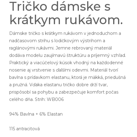
Tričko dámske s
krátkym rukávom.
Dámske tričko s krátkym rukávom v jednoduchom a
nadčasovom strihu s lodičkovým výstrihom a
raglánovými rukávmi. Jemne rebrovaný materiál
dodáva modelu zaujímavú štruktúru a príjemný vzhľad.
Praktický a viacúčelový kúsok vhodný na každodenné
nosenie aj vrstvenie s ďalšími odevmi. Materiál tvorí
bavlna s prídavkom elastanu, ktorá je mäkká, priedušná
a pružná. Vďaka elastanu tričko dobre drží tvar,
prispôsobí sa pohybu a zabezpečuje komfort počas
celého dňa. Strih: WB006
94% Bavlna + 6% Elastan
115 antracitová