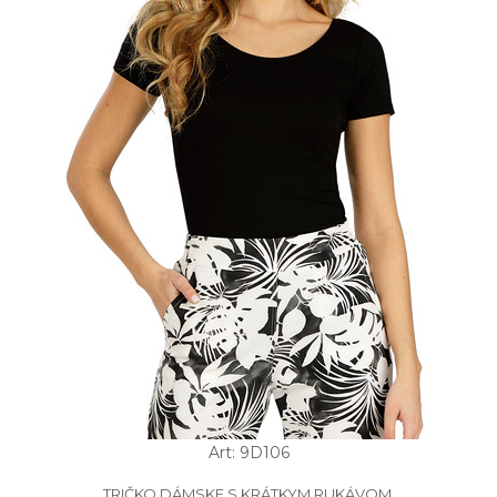
Art: 9D106
TRIČKO DÁMSKE S KRÁTKYM RUKÁVOM.