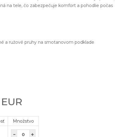
emná na tele, čo zabezpečuje komfort a pohodlie počas
vené a ružové pruhy na smotanovom podklade
4
0 EUR
osť
Množstvo