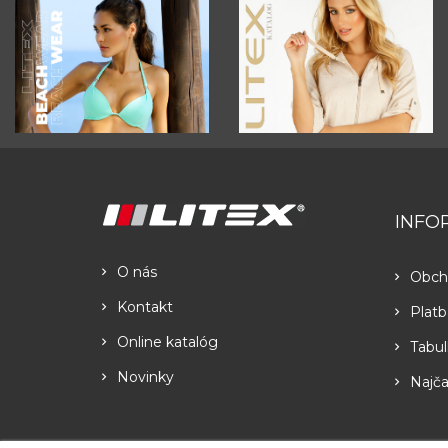
INFO
O nás
Obch
Kontakt
Platb
Online katalóg
Tabul
Novinky
Najča