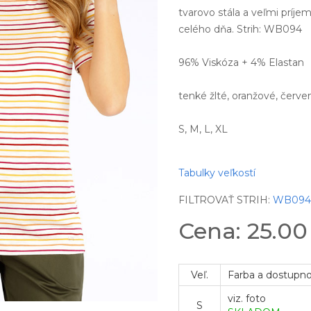
tvarovo stála a veľmi príj
celého dňa. Strih: WB094
96% Viskóza + 4% Elastan
tenké žlté, oranžové, čer
S, M, L, XL
Tabulky veľkostí
FILTROVAŤ STRIH:
WB09
Cena: 25.0
Veľ.
Farba a dostupn
viz. foto
S