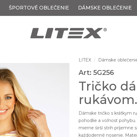
ŠPORTOVÉ OBLEČENIE
DÁMSKE OBLEČENIE
LITEX
Dámske oblečeni
Art: 5G256
Tričko d
rukávom
Dámske tričko s krátkym r
pohodlie a voľnosť pohybu
mierne širší strih príjemne
každodenné nosenie. Materiá