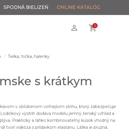
SPODNÁ BIELIZEŇ
ONLINE KATALÓG
0
e
Tielka, trička, halenky
ámske s krátkym
.
ukávom v obľúbenom voľnejšom strihu, ktorý zabezpečuje
. Lodičkový výstrih dodáva modelu jemný ženský vzhľad a
 splýva. Praktický a ľahko kombinovateľný kúsok vhodný na
l tvorí viskóza s prídavkom elastanu. Látka je pružná,