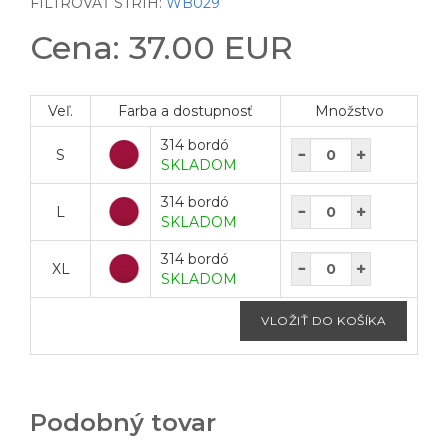
FILTROVAŤ STRIH:
WB029
Cena: 37.00 EUR
Veľ.
Farba a dostupnosť
Množstvo
314 bordó
S
SKLADOM
314 bordó
L
SKLADOM
314 bordó
XL
SKLADOM
Podobný tovar