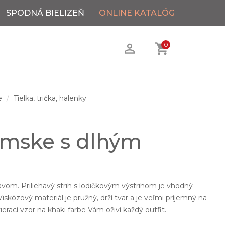
SPODNÁ BIELIZEŇ
ONLINE KATALÓG
0
e
Tielka, trička, halenky
ámske s dlhým
.
vom. Priliehavý strih s lodičkovým výstrihom je vhodný
iskózový materiál je pružný, drží tvar a je veľmi príjemný na
erací vzor na khaki farbe Vám oživí každý outfit.