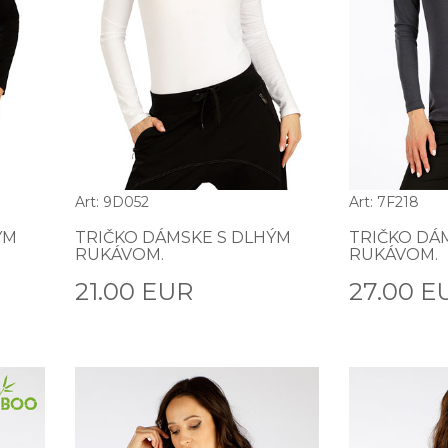
Art: 9D052
Art: 7F218
ÝM
TRIČKO DÁMSKE S DLHÝM
TRIČKO DÁ
RUKÁVOM.
RUKÁVOM.
21.00 EUR
27.00 E