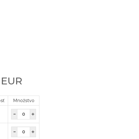
0 EUR
osť
Množstvo