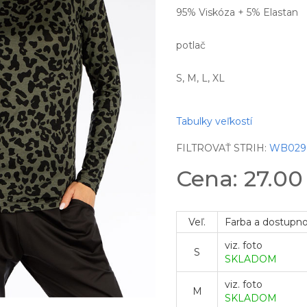
95% Viskóza + 5% Elastan
potlač
S, M, L, XL
Tabulky veľkostí
FILTROVAŤ STRIH:
WB029
Cena: 27.0
Veľ.
Farba a dostupn
viz. foto
S
SKLADOM
viz. foto
M
SKLADOM