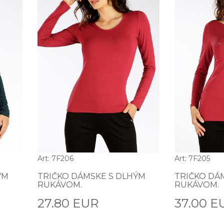
Art: 7F206
Art: 7F205
ÝM
TRIČKO DÁMSKE S DLHÝM
TRIČKO DÁ
RUKÁVOM.
RUKÁVOM.
27.80 EUR
37.00 E