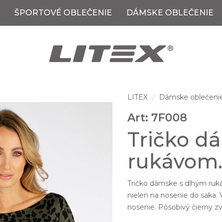
ŠPORTOVÉ OBLEČENIE
DÁMSKE OBLEČENIE
LITEX
Dámske oblečeni
Art: 7F008
Tričko d
rukávom
Tričko dámske s dlhým ruká
nielen na nosenie do saka. V
nosenie. Pôsobivý čierny zvi