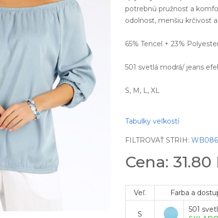
potrebnú pružnosť a komfor
odolnosť, menšiu krčivosť 
65% Tencel + 23% Polyeste
501 svetlá modrá/ jeans efe
S, M, L, XL
Tabulky veľkostí
FILTROVAŤ STRIH:
WB08
Cena: 31.80
Veľ.
Farba a dostu
501 svet
S