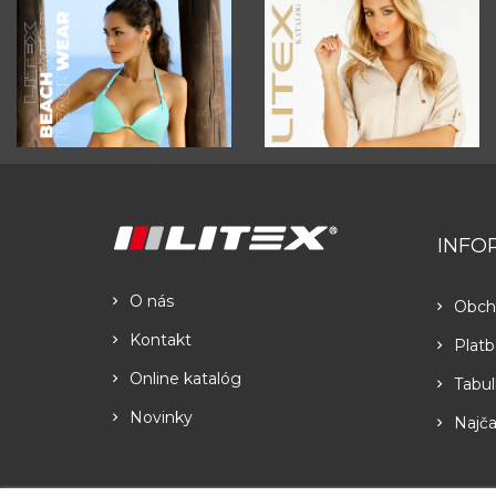
INFO
O nás
Obch
Kontakt
Platb
Online katalóg
Tabul
Novinky
Najča