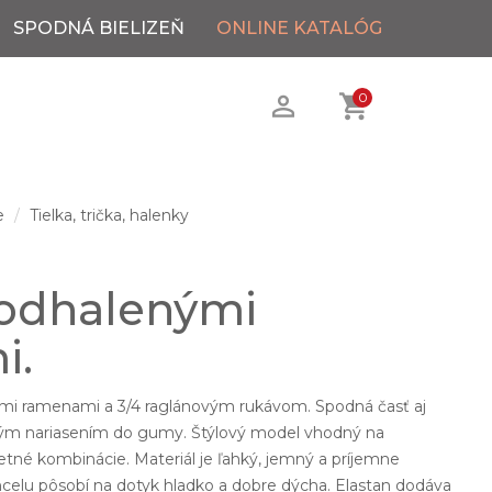
SPODNÁ BIELIZEŇ
ONLINE KATALÓG
0
e
Tielka, trička, halenky
 odhalenými
i.
ými ramenami a 3/4 raglánovým rukávom. Spodná časť aj
ým nariasením do gumy. Štýlový model vhodný na
etné kombinácie. Materiál je ľahký, jemný a príjemne
ncelu pôsobí na dotyk hladko a dobre dýcha. Elastan dodáva