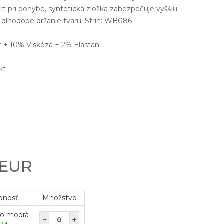
t pri pohybe, syntetická zložka zabezpečuje vyššiu
a dlhodobé držanie tvaru. Strih: WB086
r + 10% Viskóza + 2% Elastan
kt
6
 EUR
pnosť
Množstvo
lo modrá