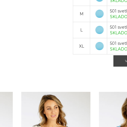
SKLAD
501 svet
M
SKLAD
501 svet
L
SKLAD
501 svet
XL
SKLAD