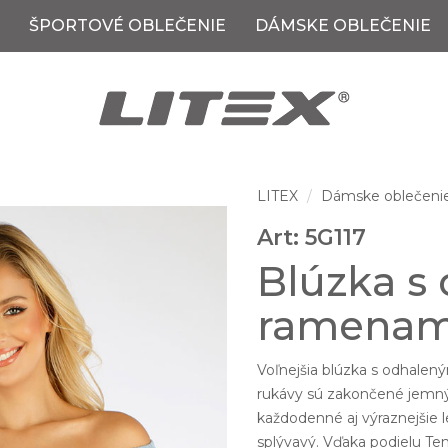
ŠPORTOVÉ OBLEČENIE
DÁMSKE OBLEČENIE
LITEX
Dámske oblečeni
Art: 5G117
Blúzka s
ramenam
Voľnejšia blúzka s odhalen
rukávy sú zakončené jemn
každodenné aj výraznejšie l
splývavý. Vďaka podielu Te