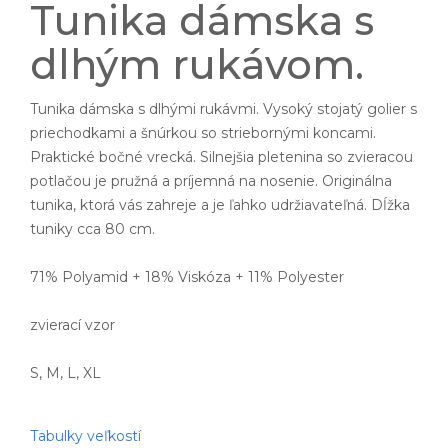
Tunika dámska s
dlhým rukávom.
Tunika dámska s dlhými rukávmi. Vysoký stojatý golier s
priechodkami a šnúrkou so striebornými koncami.
Praktické bočné vrecká. Silnejšia pletenina so zvieracou
potlačou je pružná a príjemná na nosenie. Originálna
tunika, ktorá vás zahreje a je ľahko udržiavateľná. Dĺžka
tuniky cca 80 cm.
71% Polyamid + 18% Viskóza + 11% Polyester
zvierací vzor
S, M, L, XL
Tabulky veľkostí