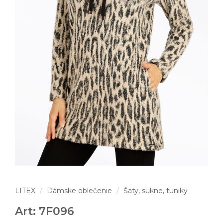
LITEX
Dámske oblečenie
Šaty, sukne, tuniky
Art: 7F096