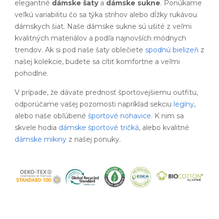
elegantné
dámske šaty
a
dámske sukne
. Ponúkame
veľkú variabilitu čo sa týka strihov alebo dĺžky rukávou
dámskych šiat. Naše dámske sukne sú ušité z veľmi
kvalitných materiálov a podľa najnovších módnych
trendov. Ak si pod naše šaty oblečiete
spodnú bielizeň
z
našej kolekcie, budete sa cítiť komfortne a veľmi
pohodlne.
V prípade, že dávate prednosť športovejšiemu outfitu,
odporúčame vašej pozornosti napríklad sekciu
legíny
,
alebo naše obľúbené
športové nohavice
. K nim sa
skvele hodia
dámske športové tričká
, alebo kvalitné
dámske mikiny
z našej ponuky.