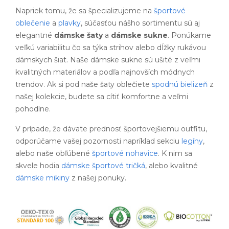
Napriek tomu, že sa špecializujeme na
športové
oblečenie
a
plavky
, súčasťou nášho sortimentu sú aj
elegantné
dámske šaty
a
dámske sukne
. Ponúkame
veľkú variabilitu čo sa týka strihov alebo dĺžky rukávou
dámskych šiat. Naše dámske sukne sú ušité z veľmi
kvalitných materiálov a podľa najnovších módnych
trendov. Ak si pod naše šaty oblečiete
spodnú bielizeň
z
našej kolekcie, budete sa cítiť komfortne a veľmi
pohodlne.
V prípade, že dávate prednosť športovejšiemu outfitu,
odporúčame vašej pozornosti napríklad sekciu
legíny
,
alebo naše obľúbené
športové nohavice
. K nim sa
skvele hodia
dámske športové tričká
, alebo kvalitné
dámske mikiny
z našej ponuky.