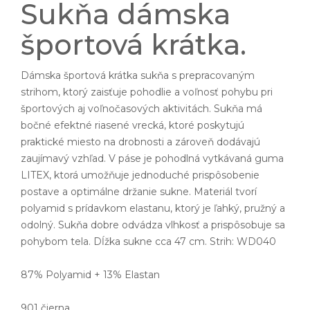
Sukňa dámska
športová krátka.
Dámska športová krátka sukňa s prepracovaným
strihom, ktorý zaisťuje pohodlie a voľnosť pohybu pri
športových aj voľnočasových aktivitách. Sukňa má
bočné efektné riasené vrecká, ktoré poskytujú
praktické miesto na drobnosti a zároveň dodávajú
zaujímavý vzhľad. V páse je pohodlná vytkávaná guma
LITEX, ktorá umožňuje jednoduché prispôsobenie
postave a optimálne držanie sukne. Materiál tvorí
polyamid s prídavkom elastanu, ktorý je ľahký, pružný a
odolný. Sukňa dobre odvádza vlhkosť a prispôsobuje sa
pohybom tela. Dĺžka sukne cca 47 cm. Strih: WD040
87% Polyamid + 13% Elastan
901 čierna