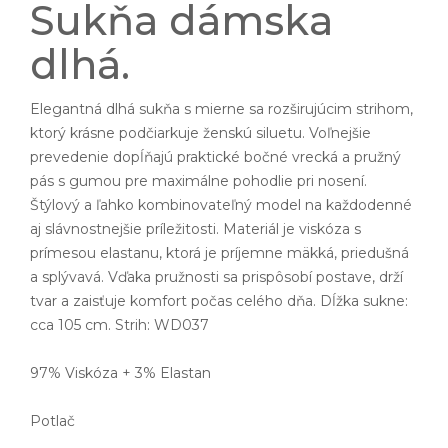
Sukňa dámska
dlhá.
Elegantná dlhá sukňa s mierne sa rozširujúcim strihom,
ktorý krásne podčiarkuje ženskú siluetu. Voľnejšie
prevedenie dopĺňajú praktické bočné vrecká a pružný
pás s gumou pre maximálne pohodlie pri nosení.
Štýlový a ľahko kombinovateľný model na každodenné
aj slávnostnejšie príležitosti. Materiál je viskóza s
prímesou elastanu, ktorá je príjemne mäkká, priedušná
a splývavá. Vďaka pružnosti sa prispôsobí postave, drží
tvar a zaisťuje komfort počas celého dňa. Dĺžka sukne:
cca 105 cm. Strih: WD037
97% Viskóza + 3% Elastan
Potlač