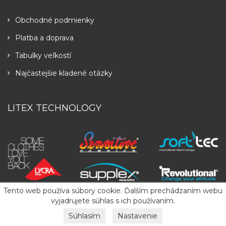
Obchodné podmienky
Platba a doprava
Tabulky veľkostí
Najčastejšie kladené otázky
LITEX TECHNOLOGY
Tento web používa súbory cookie. Ďalším prechádzaním webu
vyjadrujete súhlas s ich používaním.
Súhlasím
Nastavenie
Copyright
2026
LITEX
. All Rights Reserved.