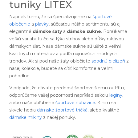
tuniky LITEX
Napriek tomu, že sa špecializujeme na
športové
oblečenie
a
plavky
, súčasťou nášho sortimentu sú aj
elegantné
dámske šaty
a
dámske sukne
. Ponúkame
veľkú variabilitu čo sa týka strihov alebo dĺžky rukávou
dámskych šiat. Naše dámske sukne sú ušité z veľmi
kvalitných materiálov a podľa najnovších módnych
trendov. Ak si pod naše šaty oblečiete
spodnú bielizeň
z
našej kolekcie, budete sa cítiť komfortne a veľmi
pohodlne.
V prípade, že dávate prednosť športovejšiemu outfitu,
odporúčame vašej pozornosti napríklad sekciu
legíny
,
alebo naše obľúbené
športové nohavice
. K nim sa
skvele hodia
dámske športové tričká
, alebo kvalitné
dámske mikiny
z našej ponuky.