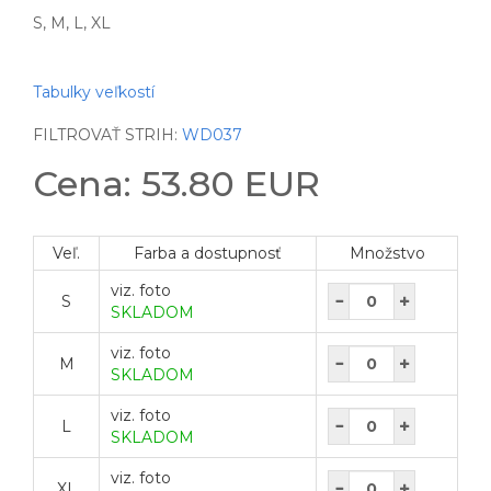
S, M, L, XL
Tabulky veľkostí
FILTROVAŤ STRIH:
WD037
Cena: 53.80 EUR
Veľ.
Farba a dostupnosť
Množstvo
viz. foto
S
SKLADOM
viz. foto
M
SKLADOM
viz. foto
L
SKLADOM
viz. foto
XL