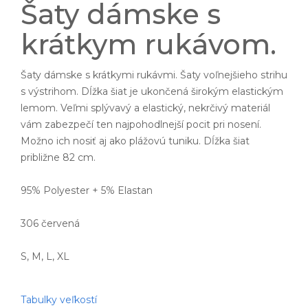
Šaty dámske s
krátkym rukávom.
Šaty dámske s krátkymi rukávmi. Šaty voľnejšieho strihu
s výstrihom. Dĺžka šiat je ukončená širokým elastickým
lemom. Veľmi splývavý a elastický, nekrčivý materiál
vám zabezpečí ten najpohodlnejší pocit pri nosení.
Možno ich nosiť aj ako plážovú tuniku. Dĺžka šiat
približne 82 cm.
95% Polyester + 5% Elastan
306 červená
S, M, L, XL
Tabulky veľkostí