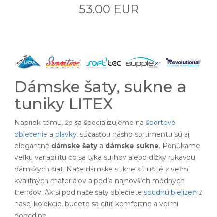
53.00 EUR
Dámske šaty, sukne a
tuniky LITEX
Napriek tomu, že sa špecializujeme na
športové
oblečenie
a
plavky
, súčasťou nášho sortimentu sú aj
elegantné
dámske šaty
a
dámske sukne
. Ponúkame
veľkú variabilitu čo sa týka strihov alebo dĺžky rukávou
dámskych šiat. Naše dámske sukne sú ušité z veľmi
kvalitných materiálov a podľa najnovších módnych
trendov. Ak si pod naše šaty oblečiete
spodnú bielizeň
z
našej kolekcie, budete sa cítiť komfortne a veľmi
pohodlne.