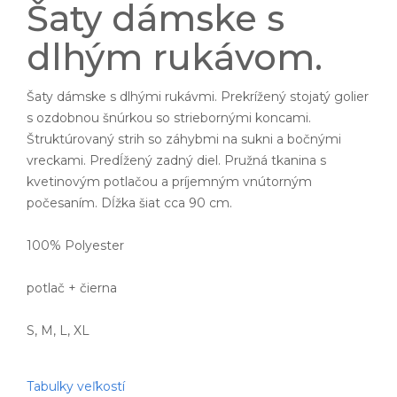
Šaty dámske s
dlhým rukávom.
Šaty dámske s dlhými rukávmi. Prekrížený stojatý golier
s ozdobnou šnúrkou so striebornými koncami.
Štruktúrovaný strih so záhybmi na sukni a bočnými
vreckami. Predĺžený zadný diel. Pružná tkanina s
kvetinovým potlačou a príjemným vnútorným
počesaním. Dĺžka šiat cca 90 cm.
100% Polyester
potlač + čierna
S, M, L, XL
Tabulky veľkostí