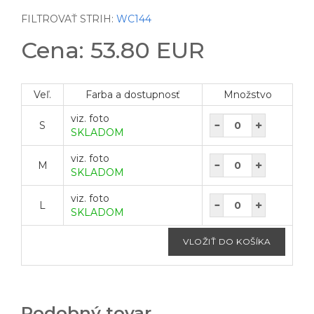
FILTROVAŤ STRIH:
WC144
Cena: 53.80 EUR
Veľ.
Farba a dostupnosť
Množstvo
viz. foto
S
SKLADOM
viz. foto
M
SKLADOM
viz. foto
L
SKLADOM
Podobný tovar