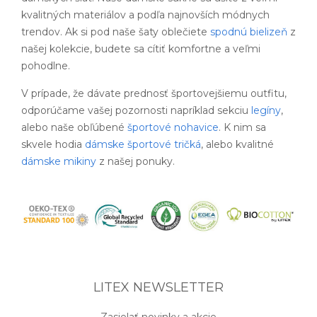
kvalitných materiálov a podľa najnovších módnych
trendov. Ak si pod naše šaty oblečiete
spodnú bielizeň
z
našej kolekcie, budete sa cítiť komfortne a veľmi
pohodlne.
V prípade, že dávate prednosť športovejšiemu outfitu,
odporúčame vašej pozornosti napríklad sekciu
legíny
,
alebo naše obľúbené
športové nohavice
. K nim sa
skvele hodia
dámske športové tričká
, alebo kvalitné
dámske mikiny
z našej ponuky.
LITEX NEWSLETTER
Zasielať novinky a akcie