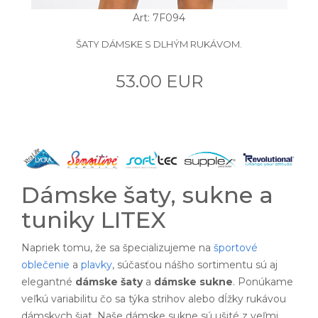
Art: 7F094
ŠATY DÁMSKE S DLHÝM RUKÁVOM.
53.00 EUR
Dámske šaty, sukne a
tuniky LITEX
Napriek tomu, že sa špecializujeme na
športové
oblečenie
a
plavky
, súčasťou nášho sortimentu sú aj
elegantné
dámske šaty
a
dámske sukne
. Ponúkame
veľkú variabilitu čo sa týka strihov alebo dĺžky rukávou
dámskych šiat. Naše dámske sukne sú ušité z veľmi