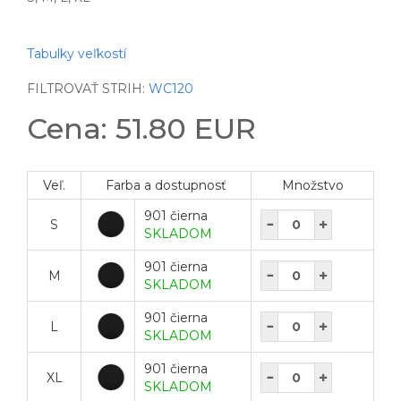
Tabulky veľkostí
FILTROVAŤ STRIH:
WC120
Cena: 51.80 EUR
Veľ.
Farba a dostupnosť
Množstvo
901 čierna
S
SKLADOM
901 čierna
M
SKLADOM
901 čierna
L
SKLADOM
901 čierna
XL
SKLADOM