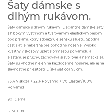
Šaty dámske s
dlhým rukávom.
Šaty dámske s dlhými rukávmi. Elegantné dámske šaty
s hlbokým výstrihom a tvarovaným elastickým pásom
pod prsiami, ktorý zdôrazňuje ženskú siluetu. Spodná
časť šiat je naberaná pre pohodlné nosenie. Vysoko
kvalitný viskózový úplet s prímesou polyamidu a
elastanu je pružný, zachováva si svoj tvar a nemačká sa.
Šaty sú vhodné nielen na každodenné nosenie, ale aj na
slávnostné príležitosti. Dĺžka šiat cca 95 cm.
73% Viskóza + 22% Polyamid + 5% Elastan/100%
Polyamid
901 čierna
S, M, L, XL