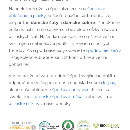
Napriek tomu, že sa špecializujeme na
športové
oblečenie
a
plavky
, súčasťou nášho sortimentu sú aj
elegantné
dámske šaty
a
dámske sukne
. Ponúkame
veľkú variabilitu čo sa týka strihov alebo dĺžky rukávou
dámskych šiat. Naše dámske sukne sú ušité z veľmi
kvalitných materiálov a podľa najnovších módnych
trendov. Ak si pod naše šaty oblečiete
spodnú bielizeň
z
našej kolekcie, budete sa cítiť komfortne a veľmi
pohodlne.
V prípade, že dávate prednosť športovejšiemu outfitu,
odporúčame vašej pozornosti napríklad sekciu
legíny
,
alebo naše obľúbené
športové nohavice
. K nim sa
skvele hodia
dámske športové tričká
, alebo kvalitné
dámske mikiny
z našej ponuky.