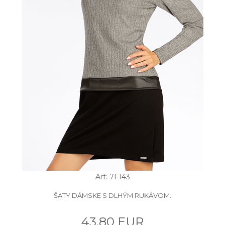
Art: 7F143
ŠATY DÁMSKE S DLHÝM RUKÁVOM.
43.80 EUR