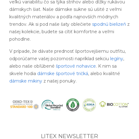
veľkú variabilitu čo sa týka strihov alebo dĺžky rukávou
dámskych šiat. Naše dámske sukne sú ušité z veľmi
kvalitných materiálov a podľa najnovších módnych
trendov. Ak si pod naše šaty oblečiete
spodnú bielizeň
z
našej kolekcie, budete sa cítiť komfortne a veľmi
pohodlne.
V prípade, že dávate prednosť športovejšiemu outfitu,
odporúčame vašej pozornosti napríklad sekciu
legíny
,
alebo naše obľúbené
športové nohavice
. K nim sa
skvele hodia
dámske športové tričká
, alebo kvalitné
dámske mikiny
z našej ponuky.
LITEX NEWSLETTER