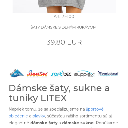
Art: 7F100
ŠATY DÁMSKE S DLHÝM RUKÁVOM.
39.80 EUR
Dámske šaty, sukne a
tuniky LITEX
Napriek tomu, že sa špecializujeme na
športové
oblečenie
a
plavky
, súčasťou nášho sortimentu sú aj
elegantné
dámske šaty
a
dámske sukne
. Ponúkame