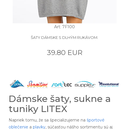
Art: 7F100
ŠATY DÁMSKE S DLHÝM RUKÁVOM.
39.80 EUR
Dámske šaty, sukne a
tuniky LITEX
Napriek tomu, že sa špecializujeme na
športové
oblečenie
a
plavky
, súčasťou nášho sortimentu sú aj