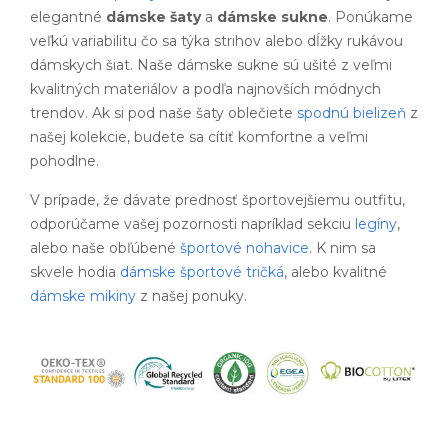
elegantné
dámske šaty
a
dámske sukne
. Ponúkame
veľkú variabilitu čo sa týka strihov alebo dĺžky rukávou
dámskych šiat. Naše dámske sukne sú ušité z veľmi
kvalitných materiálov a podľa najnovších módnych
trendov. Ak si pod naše šaty oblečiete
spodnú bielizeň
z
našej kolekcie, budete sa cítiť komfortne a veľmi
pohodlne.
V prípade, že dávate prednosť športovejšiemu outfitu,
odporúčame vašej pozornosti napríklad sekciu
legíny
,
alebo naše obľúbené
športové nohavice
. K nim sa
skvele hodia
dámske športové tričká
, alebo kvalitné
dámske mikiny
z našej ponuky.