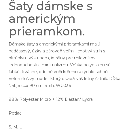
Šaty dámske s
americkým
prieramkom.
Dámske šaty s americkými prieramkami majú
nadčasový, úzky a zároveň veľmi lichotivý strih s
okrúhlym výstrihom, ideálny pre milovníkov
jednoduchosti a minimalizmu. Vďaka polyesteru sú
ľahké, trvácne, odolné voči krčeniu a rýchlo schnú.
Veľmi slušivý model, ktorý osvieži váš letný šatník. Dĺžka
šiat je cca 90 cm. Strih: WC036
88% Polyester Micro + 12% Elastan/ Lycra
Potlač
S, M, L