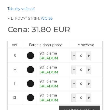
Tabulky veľkostí
FILTROVAŤ STRIH:
WC166
Cena: 31.80 EUR
Veľ.
Farba a dostupnosť
Množstvo
901 čierna
S
SKLADOM
901 čierna
M
SKLADOM
901 čierna
L
SKLADOM
901 čierna
XL
SKLADOM