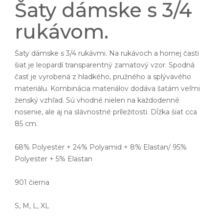
Šaty dámske s 3/4
rukávom.
Šaty dámske s 3/4 rukávmi. Na rukávoch a hornej časti
šiat je leopardí transparentný zamatový vzor. Spodná
časť je vyrobená z hladkého, pružného a splývavého
materiálu. Kombinácia materiálov dodáva šatám veľmi
ženský vzhľad. Sú vhodné nielen na každodenné
nosenie, ale aj na slávnostné príležitosti. Dĺžka šiat cca
85 cm.
68% Polyester + 24% Polyamid + 8% Elastan/ 95%
Polyester + 5% Elastan
901 čierna
S, M, L, XL