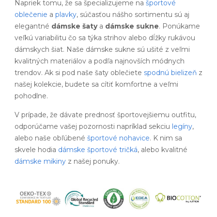
Napriek tomu, že sa špecializujeme na
športové
oblečenie
a
plavky
, súčasťou nášho sortimentu sú aj
elegantné
dámske šaty
a
dámske sukne
. Ponúkame
veľkú variabilitu čo sa týka strihov alebo dĺžky rukávou
dámskych šiat. Naše dámske sukne sú ušité z veľmi
kvalitných materiálov a podľa najnovších módnych
trendov. Ak si pod naše šaty oblečiete
spodnú bielizeň
z
našej kolekcie, budete sa cítiť komfortne a veľmi
pohodlne.
V prípade, že dávate prednosť športovejšiemu outfitu,
odporúčame vašej pozornosti napríklad sekciu
legíny
,
alebo naše obľúbené
športové nohavice
. K nim sa
skvele hodia
dámske športové tričká
, alebo kvalitné
dámske mikiny
z našej ponuky.