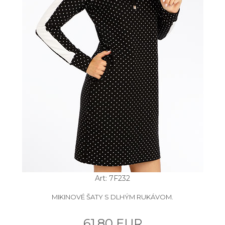
Art: 7F232
MIKINOVÉ ŠATY S DLHÝM RUKÁVOM.
61.80 EUR