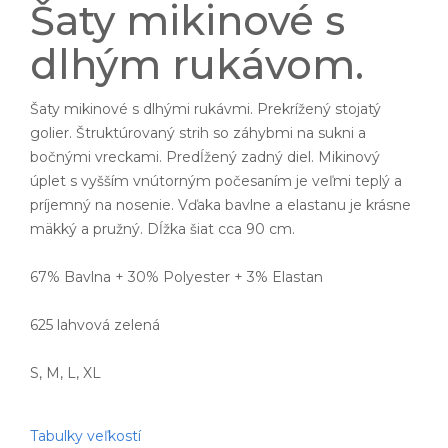
Šaty mikinové s
dlhým rukávom.
Šaty mikinové s dlhými rukávmi. Prekrížený stojatý
golier. Štruktúrovaný strih so záhybmi na sukni a
bočnými vreckami. Predĺžený zadný diel. Mikinový
úplet s vyšším vnútorným počesaním je veľmi teplý a
príjemný na nosenie. Vďaka bavlne a elastanu je krásne
mäkký a pružný. Dĺžka šiat cca 90 cm.
67% Bavlna + 30% Polyester + 3% Elastan
625 lahvová zelená
S, M, L, XL
Tabulky veľkostí