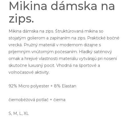
Mikina dámska na
zips.
Mikina dámska na zips. Štruktúrovaná mikina so
stojatým golierom a zapínaním na zips. Praktické bočné
vrecká. Pružný materiál v modernom dizajne s
príjemným vnútorným počesaním. Hladký saténový
omak a hrejivé vlastnosti materiálu vytvárajú pri nosení
skutočne luxusný pocit. Vhodná na športové a
voľnočasové aktivity.
92% Micro polyester + 8% Elastan
čiernobéžová potlač + čierna
S, M, L, XL