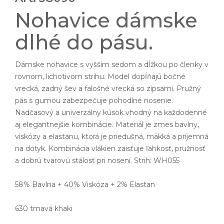
Nohavice dámske
dlhé do pásu.
Dámske nohavice s vyšším sedom a dĺžkou po členky v
rovnom, lichotivom strihu. Model dopĺňajú bočné
vrecká, zadný šev a falošné vrecká so zipsami. Pružný
pás s gumou zabezpečuje pohodlné nosenie.
Nadčasový a univerzálny kúsok vhodný na každodenné
aj elegantnejšie kombinácie. Materiál je zmes bavlny,
viskózy a elastanu, ktorá je priedušná, mäkká a príjemná
na dotyk. Kombinácia vlákien zaisťuje ľahkosť, pružnosť
a dobrú tvarovú stálosť pri nosení. Strih: WH055
58% Bavlna + 40% Viskóza + 2% Elastan
630 tmavá khaki